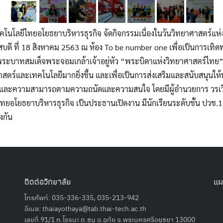
คโนโลยีไทยอโยธยาบริหารธุรกิจ จัดกิจกรรมเนื่องในวันวิทยาศาสตร์แห
บดี ที่ 18 สิงหาคม 2563 ณ ห้อง To be number one เพื่อเป็นการเทิด
ะบาทสมเด็จพระจอมเกล้าเจ้าอยู่หัว “พระบิดาแห่งวิทยาศาสตร์ไทย
ร์และเทคโนโลยีมากยิ่งขึ้น และเพื่อเป็นการส่งเสริมและสนับสนุนให้นั
้และความสามารถตามความถนัดและความสนใจ โดยมีผู้อำนวยการ วรเวีย
ทยอโยธยาบริหารธุรกิจ เป็นประธานเปิดงาน มีนักเรียนระดับชั้น ปวช.1
งกัน
ติดต่อวิทยาลัย
แผ
โทรศัพท์: 035-336-335, 035-213-942
อีเมล:
thaiayothaya@tab.thai-tech.ac.th
เลขที่ 91/1 ถ.โรจนะ ต.ธนู อ.อุทัย จ.พระนครศรีอยุธยา 13000