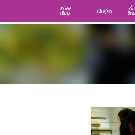
Skip
สมัคร
เกี่
หลักสูตร
to
เรียน
วิท
content