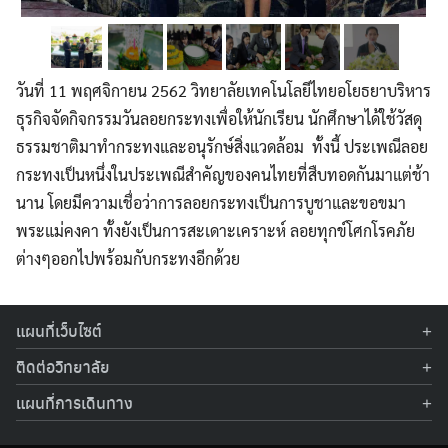
วันที่ 11 พฤศจิกายน 2562 วิทยาลัยเทคโนโลยีไทยอโยธยาบริหาร
ธุรกิจจัดกิจกรรมวันลอยกระทงเพื่อให้นักเรียน นักศึกษาได้ใช้วัสดุ
ธรรมชาติมาทำกระทงและอนุรักษ์สิ่งแวดล้อม ทั้งนี้ ประเพณีลอย
กระทงเป็นหนึ่งในประเพณีสำคัญของคนไทยที่สืบทอดกันมาแต่ช้า
Search
Search
for:
นาน โดยมีความเชื่อว่าการลอยกระทงเป็นการบูชาและขอขมา
พระแม่คงคา ทั้งยังเป็นการสะเดาะเคราะห์ ลอยทุกข์โศกโรคภัย
ต่างๆออกไปพร้อมกับกระทงอีกด้วย
แผนที่เว็บไซต์
สมัครเรียน
ติดต่อวิทยาลัย
โทรศัพท์: 035-336-335, 035-213-942
สาขาวิชาการบัญชี
แผนที่การเดินทาง
อีเมล:
thaiayothaya@tab.thai-tech.ac.th
เลขที่ 91/1 ถ.โรจนะ ต.ธนู อ.อุทัย จ.พระนครศรีอยุธยา 13000
สาขาวิชาการตลาด